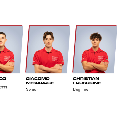
DO
GIACOMO
CHRISTIAN
MENAPACE
FRUSCIONE
TTI
Senior
Beginner