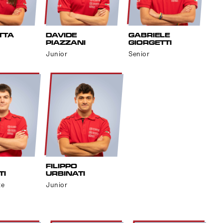
TTA
DAVIDE
GABRIELE
PIAZZANI
GIORGETTI
Junior
Senior
FILIPPO
TI
URBINATI
te
Junior