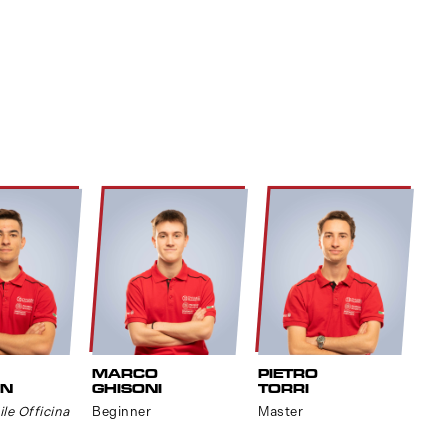
MARCO
PIETRO
IN
GHISONI
TORRI
le Officina
Beginner
Master