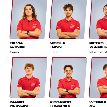
SILVIA
NICOLA
PIETRO
DANESI
TONNI
VALSERI
Senior
Junior
Intermedia
MARIO
RICCARDO
WENRUI
MANCINI
PROSPERI
XU