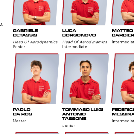
o.
GABRIELE
LUCA
MATTEO
DETASSIS
BORGONOVO
BARBIER
Head Of Aerodynamics
Head Of Aerodynamics
Intermedia
Senior
Intermediate
PAOLO
TOMMASO LUIGI
FEDERIC
DA ROS
ANTONIO
MESSIN
TASSONE
Master
Intermedia
Junior